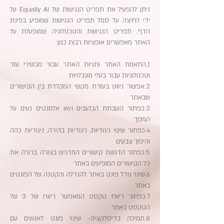
ניתן להפעיל את תפריט הנגישות של Equally AI על
ידי לחיצה על סמל תפריט הנגישות שמופיע בפינת
הדף. תפריט הנגישות והטכנולוגיה שמופעלת על
האתר מאפשרים אופציות רבות כגון:
1.התאמת האתר ותגיות האתר עבור מכשירי עזר
וטכנולוגיות עבור בעלי מוגבלויות
2.אפשור ניווט בעזרת מקשי המקלדת בין הקישורים
שבאתר
3.כפתור השבתת הבהובים ו/או אלמנטים נעים על
המסך
4.כפתור שינוי ניגודיות, ניגודיות בהירה, ניגודיות כהה
והיפוך צבעים
5.כפתור הדגשת קישורים המדגיש בצורה ברורה את
כל הקישורים המופיעים באתר
6.שינוי גודל פונט באתר להגדלה והקטנה של הפונטים
באתר
7.כפתור ריווח טקסט המאפשר ריווח של 3 של
הטקסט באתר
8.תמיכה בדיסלקציה- שינוי פונט לאנשים עם