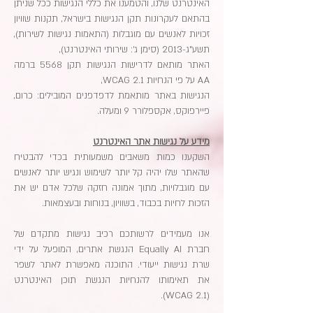
האינטרנט שלנו, והטמענו את כללי הנגישות ככל שניתן
בהתאם לעקרונות תקן הנגישות בישראל, תקנות שוויון
זכויות לאנשים עם מוגבלות (התאמות נגישות לשירות),
תשע"ג-2013 (סימן ג': שירותי האינטרנט),
האתר מותאם לדרישות הנגישות תקן 5568 ברמה
AA על פי הנחיות WCAG 2.1,
הנגישות באתר מותאמת לדפדפנים המובילים: כרום,
פיירפוקס, אקספלורר 9 ומעלה.
מידע על נגישות אתר האינטרנט
השקענו כמות משאבים משמעותית בכדי להבטיח
שהאתר שלו יהיה קל יותר לשימוש ונגיש יותר לאנשים
עם מוגבלויות, מתוך אמונה חזקה שלכל אדם יש את
הזכות לחיות בכבוד, בשוויון, בנוחות ובעצמאות.
אנו מעמידים לרשותכם רכיב נגישות מתקדם של
חברת Equally AI הנגשת אתרים, המופעל על ידי
שרת נגישות ייעודי. התוכנה מאפשרת לאתר לשפר
את תאימותו להנחיות הנגשת תוכן האינטרנט
(WCAG 2.1).