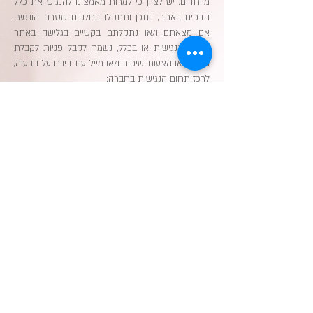
מיוחדים. יש לציין כי למרות מאמצינו להנגיש את כלל
הדפים באתר, ייתכן ותתקלו בחלקים שטרם הונגשו.
אם מצאתם ו/או נתקלתם בקשיים בגלישה באתר
בנושא הנגישות או בכלל, נשמח לקבל פניות לקבלת
מידע ו/או הצעות שיפור ו/או מייל עם דיווח על הבעיה,
לרכז תחום הנגישות בחברה:
אמצעים ליצירת קשר:
רכז תחום הנגישות: גברת גאליה בן יוסף
דוא"ל:
dr.biaderclinic@gmail.com
טלפון:
0503593642
כדי שנוכל לטפל בבעיה בדרך הטובה ביותר, אנחנו
ממליצים מאוד לצרף פרטים מלאים ככל שאפשר:
• תיאור הבעיה
• מהי הפעולה שניסיתם לבצע?
• באיזה דף גלשתם?
• סוג וגרסה של הדפדפן
• מערכת הפעלה
• סוג הטכנולוגיה המסייעת (במידה והשתמשתם)