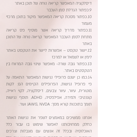
דיסלקציה המאפשר קריאה נוחה של תוכן באתר
9.כפתור הגדלת סמן העכבר
10.כפתור מסכת קריאה המאפשר מיקוד בתוכן מרכזי
מעמוד
11.כפתור מדריך קריאה אשר מוסיף פס קריאה
מתחת לסמן העכבר המאפשר קריאה נוחה של התוכן
באתר
12.יישור טקסט – אפשרות ליישר את הטקסט באתר
לימין או לשמאל או למרכז
13.כפתור גובה שורה- מאפשר שינוי גובה המרווח בין
הטקסטים באתר.
14.כמו כן ישנם פרופילי נגישות המאפשר התאמה על
פי פרופיל נגישות, הפרופילים הקיימים הם: לקות
מוטורית, עיוור, עיוור צבעים, דיסלקציה, לקוי ראייה,
קוגנטיבי ולמידה, אפילפסיה, ADHD.
תוסף נגישות
תומך בתוכנות קורא מסך: JAWS, NVDA ועוד.
א
נחנו ממשיכים במאמצים לשפר את נגישות האתר
כחלק ממחויבותנו לאפשר שימוש בו עבור כלל
האוכלוסיה ובכלל זה אנשים עם מוגבלות וצרכים